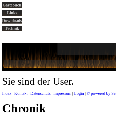
Gästebuch
Links
Downloads
Technik
Sie sind der
User.
Index
|
Kontakt
|
Datenschutz
|
Impressum
|
Login
|
© powered by Se
Chronik