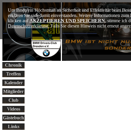
Um Ihnen ein Höchstmaß an Sicherheit und Effektivität beim Besu
erklären Sie sich damit einverstanden. Weitere Informationen zu
klicken auf
AKZEPTIEREN UND SPEICHERN
, stimme ich 
Datenschutzerklärung
. Falls Sie diesen Hinweis nicht erneut ang
Chronik
Treffen
Kalender
Mitglieder
Club
Videos
Gästebuch
Links