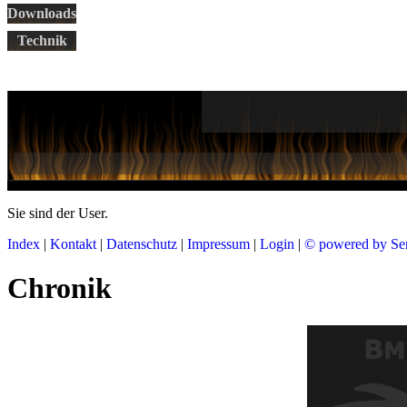
Downloads
Technik
Sie sind der
User.
Index
|
Kontakt
|
Datenschutz
|
Impressum
|
Login
|
© powered by Se
Chronik