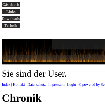
Gästebuch
Links
Downloads
Technik
Sie sind der
User.
Index
|
Kontakt
|
Datenschutz
|
Impressum
|
Login
|
© powered by Se
Chronik