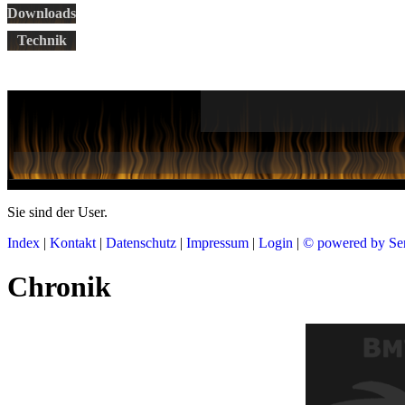
Downloads
Technik
Sie sind der
User.
Index
|
Kontakt
|
Datenschutz
|
Impressum
|
Login
|
© powered by Se
Chronik