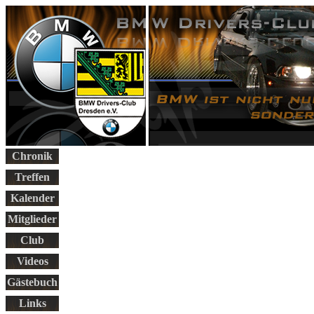
Chronik
Treffen
Kalender
Mitglieder
Club
Videos
Gästebuch
Links