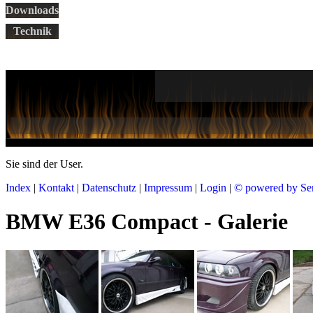
Downloads
Technik
Sie sind der
User.
Index
|
Kontakt
|
Datenschutz
|
Impressum
|
Login
|
© powered by Se
BMW E36 Compact - Galerie