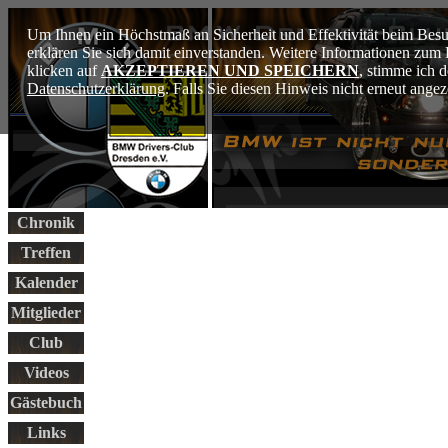
Um Ihnen ein Höchstmaß an Sicherheit und Effektivität beim Besu
erklären Sie sich damit einverstanden. Weitere Informationen zu
klicken auf
AKZEPTIEREN UND SPEICHERN
, stimme ich 
Datenschutzerklärung
. Falls Sie diesen Hinweis nicht erneut ang
Chronik
Treffen
Kalender
Mitglieder
Club
Videos
Gästebuch
Links