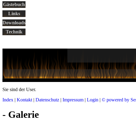
Gästebuch
Links
Downloads
Technik
Sie sind der
User.
Index
|
Kontakt
|
Datenschutz
|
Impressum
|
Login
|
© powered by Se
- Galerie