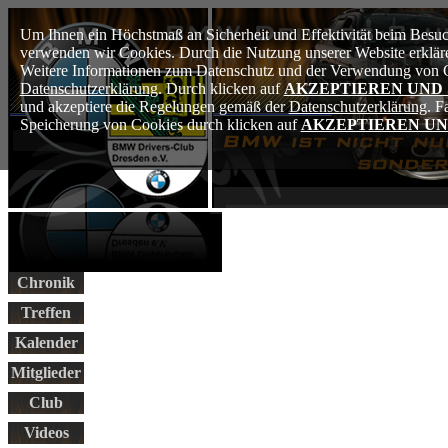
Um Ihnen ein Höchstmaß an Sicherheit und Effektivität beim Besuch
verwenden wir Cookies. Durch die Nutzung unserer Website erkläre
Weitere Informationen zum Datenschutz und der Verwendung von Co
Datenschutzerklärung
. Durch klicken auf
AKZEPTIEREN UND
und akzeptiere die Regelungen gemäß der
Datenschutzerklärung
. F
Speicherung von Cookies durch klicken auf
AKZEPTIEREN UN
Chronik
Treffen
Kalender
Mitglieder
Club
Videos