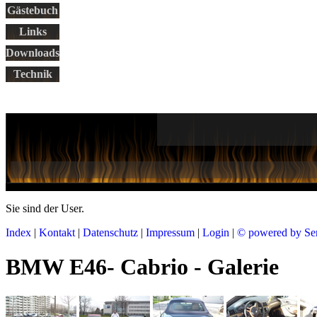
Gästebuch
Links
Downloads
Technik
Sie sind der
User.
Index
|
Kontakt
|
Datenschutz
|
Impressum
|
Login
|
© powered by Se
BMW E46- Cabrio - Galerie