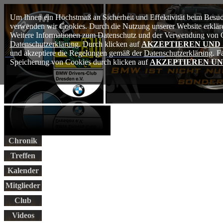
Um Ihnen ein Höchstmaß an Sicherheit und Effektivität beim Besuch
verwenden wir Cookies. Durch die Nutzung unserer Website erkläre
Weitere Informationen zum Datenschutz und der Verwendung von Co
Datenschutzerklärung
. Durch klicken auf
AKZEPTIEREN UND
und akzeptiere die Regelungen gemäß der
Datenschutzerklärung
. F
Speicherung von Cookies durch klicken auf
AKZEPTIEREN UN
Chronik
Treffen
Kalender
Mitglieder
Club
Videos