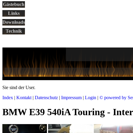
Gästebuch
Links
Downloads
Technik
Sie sind der
User.
Index
|
Kontakt
|
Datenschutz
|
Impressum
|
Login
|
© powered by Se
BMW E39 540iA Touring - Interc