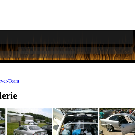
rver-Team
erie