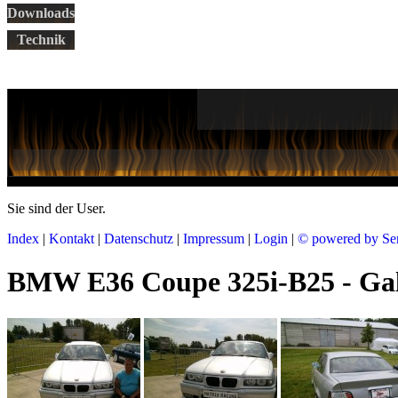
Downloads
Technik
Sie sind der
User.
Index
|
Kontakt
|
Datenschutz
|
Impressum
|
Login
|
© powered by Se
BMW E36 Coupe 325i-B25 - Gal