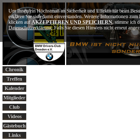
Um Ihnen ein Höchstmaß an Sicherheit und Effektivität beim Besu
erklären Sie sich damit einverstanden. Weitere Informationen zu
klicken auf
AKZEPTIEREN UND SPEICHERN
, stimme ich 
Datenschutzerklärung
. Falls Sie diesen Hinweis nicht erneut ang
Chronik
Treffen
Kalender
Mitglieder
Club
Videos
Gästebuch
Links