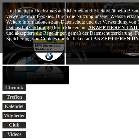
Um Ihnen ein Höchstmaß an Sicherheit und Effektivität beim Besuch
verwenden wir Cookies. Durch die Nutzung unserer Website erkläre
Weitere Informationen zum Datenschutz und der Verwendung von Co
Datenschutzerklärung
. Durch klicken auf
AKZEPTIEREN UND
und akzeptiere die Regelungen gemäß der
Datenschutzerklärung
. F
Speicherung von Cookies durch klicken auf
AKZEPTIEREN UN
Chronik
Treffen
Kalender
Mitglieder
Club
Videos