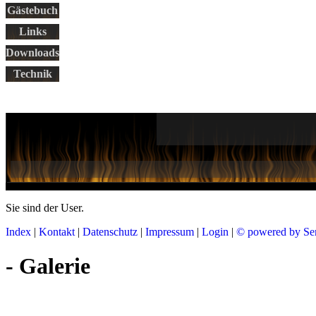
Gästebuch
Links
Downloads
Technik
Sie sind der
User.
Index
|
Kontakt
|
Datenschutz
|
Impressum
|
Login
|
© powered by Se
- Galerie