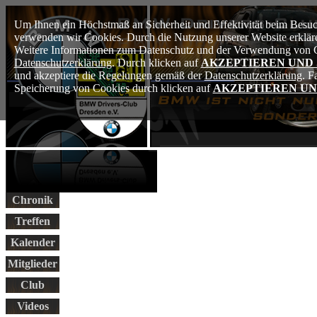
Um Ihnen ein Höchstmaß an Sicherheit und Effektivität beim Besuch
verwenden wir Cookies. Durch die Nutzung unserer Website erkläre
Weitere Informationen zum Datenschutz und der Verwendung von Co
Datenschutzerklärung
. Durch klicken auf
AKZEPTIEREN UND
und akzeptiere die Regelungen gemäß der
Datenschutzerklärung
. F
Speicherung von Cookies durch klicken auf
AKZEPTIEREN UN
Chronik
Treffen
Kalender
Mitglieder
Club
Videos