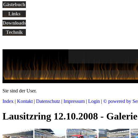
Gästebuch
Links
Downloads
Technik
Sie sind der
User.
Index
|
Kontakt
|
Datenschutz
|
Impressum
|
Login
|
© powered by Se
Lausitzring 12.10.2008 - Galerie