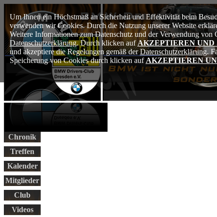
Um Ihnen ein Höchstmaß an Sicherheit und Effektivität beim Besuch
verwenden wir Cookies. Durch die Nutzung unserer Website erkläre
Weitere Informationen zum Datenschutz und der Verwendung von Co
Datenschutzerklärung
. Durch klicken auf
AKZEPTIEREN UND
und akzeptiere die Regelungen gemäß der
Datenschutzerklärung
. F
Speicherung von Cookies durch klicken auf
AKZEPTIEREN UN
Chronik
Treffen
Kalender
Mitglieder
Club
Videos