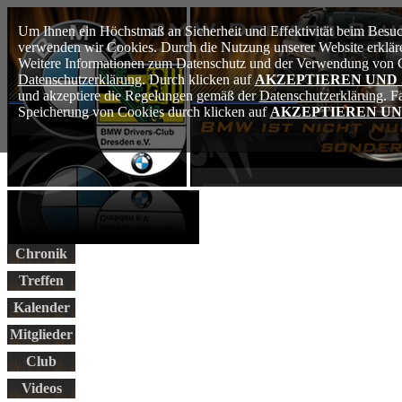
Um Ihnen ein Höchstmaß an Sicherheit und Effektivität beim Besuch
verwenden wir Cookies. Durch die Nutzung unserer Website erkläre
Weitere Informationen zum Datenschutz und der Verwendung von Co
Datenschutzerklärung
. Durch klicken auf
AKZEPTIEREN UND
und akzeptiere die Regelungen gemäß der
Datenschutzerklärung
. F
Speicherung von Cookies durch klicken auf
AKZEPTIEREN UN
Chronik
Treffen
Kalender
Mitglieder
Club
Videos