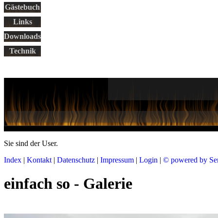
Gästebuch
Links
Downloads
Technik
Sie sind der
User.
Index
|
Kontakt
|
Datenschutz
|
Impressum
|
Login
|
© powered by Se
einfach so - Galerie