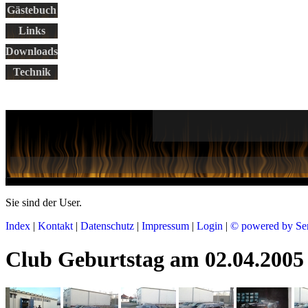
Gästebuch
Links
Downloads
Technik
Sie sind der
User.
Index
|
Kontakt
|
Datenschutz
|
Impressum
|
Login
|
© powered by Se
Club Geburtstag am 02.04.2005 