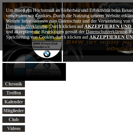
Um Ihnen ein Höchstmaß an Sicherheit und Effektivität beim Besuch
verwenden wir Cookies. Durch die Nutzung unserer Website erkläre
Weitere Informationen zum Datenschutz und der Verwendung von Co
Datenschutzerklärung
. Durch klicken auf
AKZEPTIEREN UND
und akzeptiere die Regelungen gemäß der
Datenschutzerklärung
. F
Speicherung von Cookies durch klicken auf
AKZEPTIEREN UN
Chronik
Treffen
Kalender
Mitglieder
Club
Videos