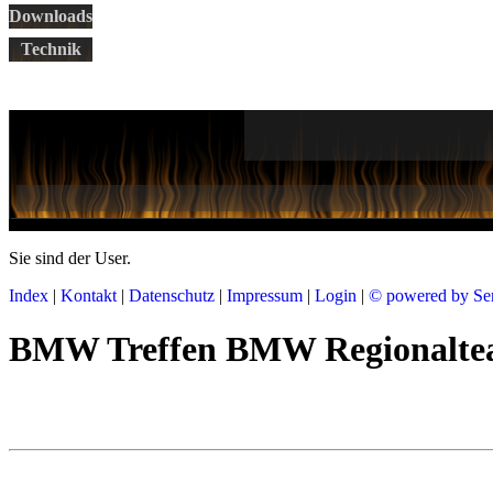
Downloads
Technik
Sie sind der
User.
Index
|
Kontakt
|
Datenschutz
|
Impressum
|
Login
|
© powered by Se
BMW Treffen BMW Regionalteam 