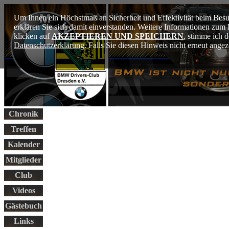
Um Ihnen ein Höchstmaß an Sicherheit und Effektivität beim Besu
erklären Sie sich damit einverstanden. Weitere Informationen zu
klicken auf
AKZEPTIEREN UND SPEICHERN
, stimme ich 
Datenschutzerklärung
. Falls Sie diesen Hinweis nicht erneut ang
Chronik
Treffen
Kalender
Mitglieder
Club
Videos
Gästebuch
Links