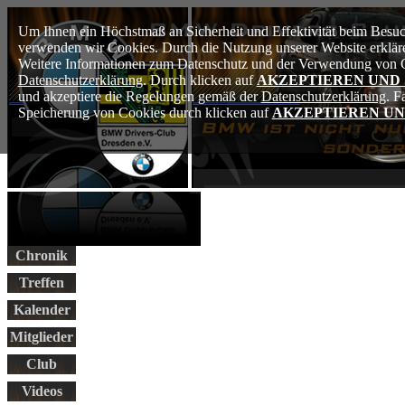
Um Ihnen ein Höchstmaß an Sicherheit und Effektivität beim Besuch
verwenden wir Cookies. Durch die Nutzung unserer Website erkläre
Weitere Informationen zum Datenschutz und der Verwendung von Co
Datenschutzerklärung
. Durch klicken auf
AKZEPTIEREN UND
und akzeptiere die Regelungen gemäß der
Datenschutzerklärung
. F
Speicherung von Cookies durch klicken auf
AKZEPTIEREN UN
Chronik
Treffen
Kalender
Mitglieder
Club
Videos