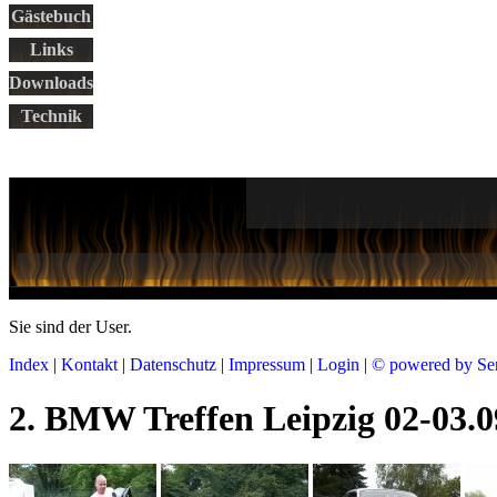
Gästebuch
Links
Downloads
Technik
Sie sind der
User.
Index
|
Kontakt
|
Datenschutz
|
Impressum
|
Login
|
© powered by Se
2. BMW Treffen Leipzig 02-03.09