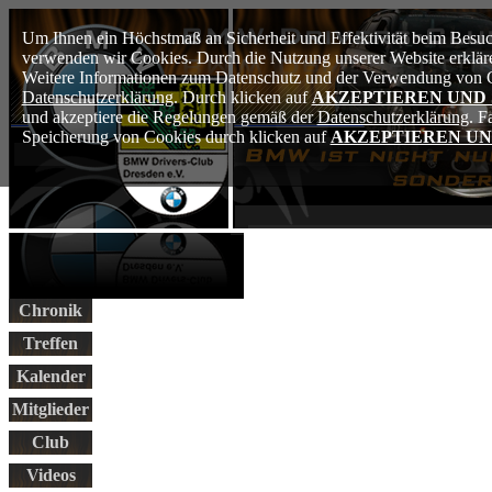
Um Ihnen ein Höchstmaß an Sicherheit und Effektivität beim Besuch
verwenden wir Cookies. Durch die Nutzung unserer Website erkläre
Weitere Informationen zum Datenschutz und der Verwendung von Co
Datenschutzerklärung
. Durch klicken auf
AKZEPTIEREN UND
und akzeptiere die Regelungen gemäß der
Datenschutzerklärung
. F
Speicherung von Cookies durch klicken auf
AKZEPTIEREN UN
Chronik
Treffen
Kalender
Mitglieder
Club
Videos