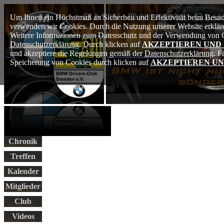
Um Ihnen ein Höchstmaß an Sicherheit und Effektivität beim Besuch
verwenden wir Cookies. Durch die Nutzung unserer Website erkläre
Weitere Informationen zum Datenschutz und der Verwendung von Co
Datenschutzerklärung
. Durch klicken auf
AKZEPTIEREN UND
und akzeptiere die Regelungen gemäß der
Datenschutzerklärung
. F
Speicherung von Cookies durch klicken auf
AKZEPTIEREN UN
Chronik
Treffen
Kalender
Mitglieder
Club
Videos