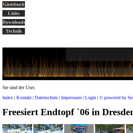
Gästebuch
Links
Downloads
Technik
Sie sind der
User.
Index
|
Kontakt
|
Datenschutz
|
Impressum
|
Login
|
© powered by Se
Freesiert Endtopf `06 in Dresde