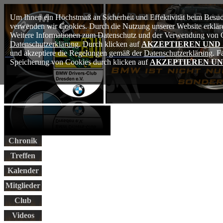
Um Ihnen ein Höchstmaß an Sicherheit und Effektivität beim Besuch
verwenden wir Cookies. Durch die Nutzung unserer Website erkläre
Weitere Informationen zum Datenschutz und der Verwendung von Co
Datenschutzerklärung
. Durch klicken auf
AKZEPTIEREN UND
und akzeptiere die Regelungen gemäß der
Datenschutzerklärung
. F
Speicherung von Cookies durch klicken auf
AKZEPTIEREN UN
Chronik
Treffen
Kalender
Mitglieder
Club
Videos