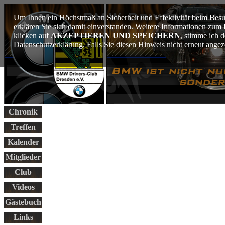
Um Ihnen ein Höchstmaß an Sicherheit und Effektivität beim Besu
erklären Sie sich damit einverstanden. Weitere Informationen zu
klicken auf
AKZEPTIEREN UND SPEICHERN
, stimme ich 
Datenschutzerklärung
. Falls Sie diesen Hinweis nicht erneut ang
Chronik
Treffen
Kalender
Mitglieder
Club
Videos
Gästebuch
Links