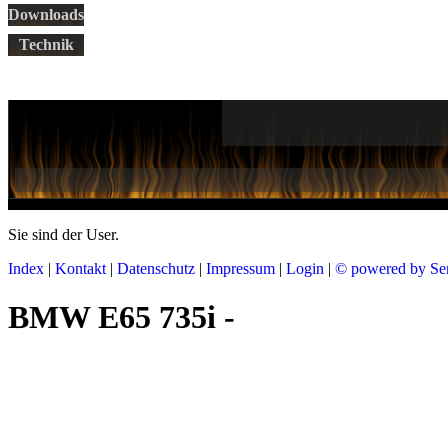
Downloads
Technik
Sie sind der
User.
Index
|
Kontakt
|
Datenschutz
|
Impressum
|
Login
|
© powered by Se
BMW E65 735i -