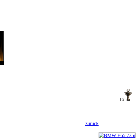
1
x
zurück