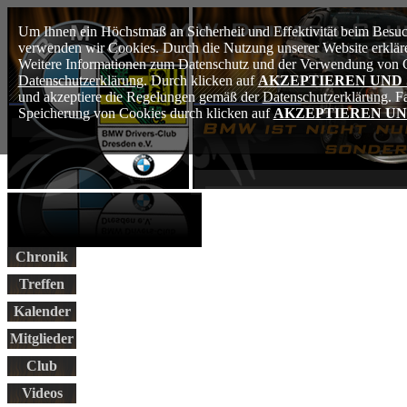
Um Ihnen ein Höchstmaß an Sicherheit und Effektivität beim Besuch
verwenden wir Cookies. Durch die Nutzung unserer Website erkläre
Weitere Informationen zum Datenschutz und der Verwendung von Co
Datenschutzerklärung
. Durch klicken auf
AKZEPTIEREN UND
und akzeptiere die Regelungen gemäß der
Datenschutzerklärung
. F
Speicherung von Cookies durch klicken auf
AKZEPTIEREN UN
Chronik
Treffen
Kalender
Mitglieder
Club
Videos