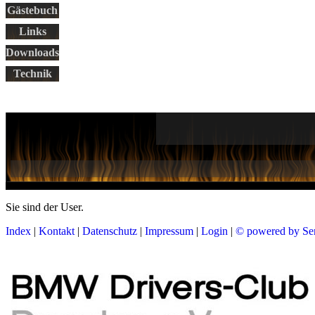
Gästebuch
Links
Downloads
Technik
Sie sind der
User.
Index
|
Kontakt
|
Datenschutz
|
Impressum
|
Login
|
© powered by Se