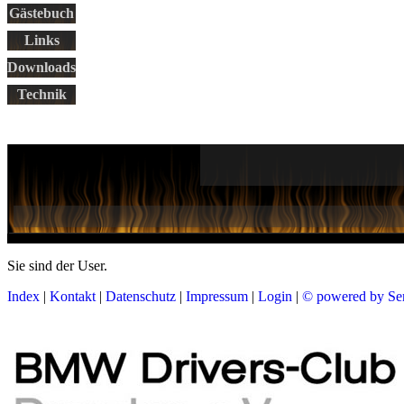
Gästebuch
Links
Downloads
Technik
Sie sind der
User.
Index
|
Kontakt
|
Datenschutz
|
Impressum
|
Login
|
© powered by Se