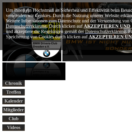
Um Ihnen ein Höchstmaß an Sicherheit und Effektivität beim Besuch
verwenden wir Cookies. Durch die Nutzung unserer Website erkläre
Weitere Informationen zum Datenschutz und der Verwendung von Co
Datenschutzerklärung
. Durch klicken auf
AKZEPTIEREN UND
und akzeptiere die Regelungen gemäß der
Datenschutzerklärung
. F
Speicherung von Cookies durch klicken auf
AKZEPTIEREN UN
Chronik
Treffen
Kalender
Mitglieder
Club
Videos