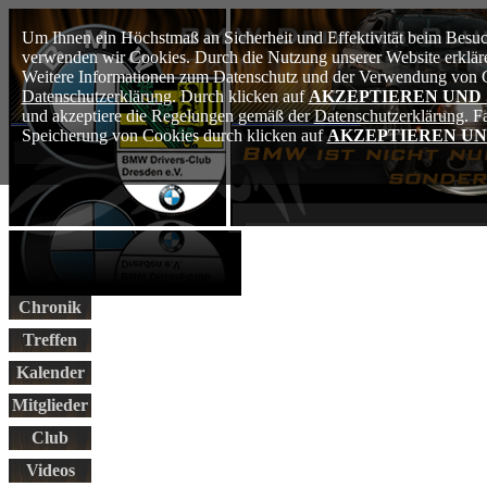
Um Ihnen ein Höchstmaß an Sicherheit und Effektivität beim Besuch
verwenden wir Cookies. Durch die Nutzung unserer Website erkläre
Weitere Informationen zum Datenschutz und der Verwendung von Co
Datenschutzerklärung
. Durch klicken auf
AKZEPTIEREN UND
und akzeptiere die Regelungen gemäß der
Datenschutzerklärung
. F
Speicherung von Cookies durch klicken auf
AKZEPTIEREN UN
Chronik
Treffen
Kalender
Mitglieder
Club
Videos