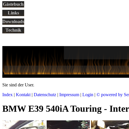
Gästebuch
Links
Downloads
Technik
Sie sind der
User.
Index
|
Kontakt
|
Datenschutz
|
Impressum
|
Login
|
© powered by Se
BMW E39 540iA Touring - Interc